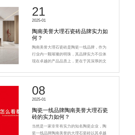
工及合作伙伴共同见证了这一重要时刻，标
21
志着新强盛企业迈入全新的发展阶段。点火
仪式现场上午9时，点火仪式正式启动。新强
2025-01
盛企业董事长许国强、总经理周嘉宜及生产
车间负责人共同点燃了窑炉的“第一把火”。这
陶南美誉大理石瓷砖品牌实力如
何？
熊熊燃烧的火焰，象征着新强盛企业薪火相
传、以品质制胜终端的美好愿景，也预示着
陶南美誉大理石瓷砖是陶瓷一线品牌，作为
企业未来的发展将如这火焰般红红火火，蒸
行业内一颗璀璨的明珠，其品牌实力不仅体
蒸日上。领导致辞新强盛企业董事长许国强
现在卓越的产品品质上，更在于其深厚的文
在仪式上表示：“今天的点火仪式不仅是新生
化底蕴与前瞻性的市场布局。该品牌深谙现
产线的启动
代家居美学之精髓，将天然大理石的纹理之
美与瓷砖的耐用特性完美融合，每一片瓷砖
08
都仿佛是大自然鬼斧神工的杰作，既保留了
石材的温润质感，又克服了石材易碎、维护
2025-01
成本高的缺点，引领了家居装饰的新风尚。
陶南美誉在技术创新上同样不遗余力，投入
陶瓷一线品牌陶南美誉大理石瓷
砖的实力如何？
巨资建立研发中心，与国内外顶尖设计团队
及材料科学专家紧密合作，不断突破技术壁
当然是一家非常有实力的知名陶瓷企业，陶
垒，推出了一系列具有自主知识产权的环
瓷一线品牌陶南美誉的大理石瓷砖以其卓越