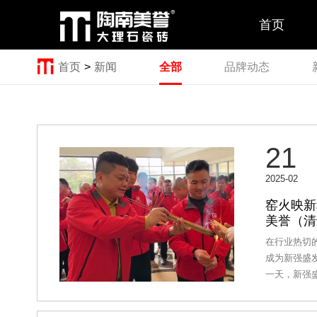
首页
首页
>
新闻
全部
品牌动态
21
2025-02
窑火映新
美誉（清
在行业热切的
成为新强盛
一天，新强
时刻——“烈
程・聚力新强