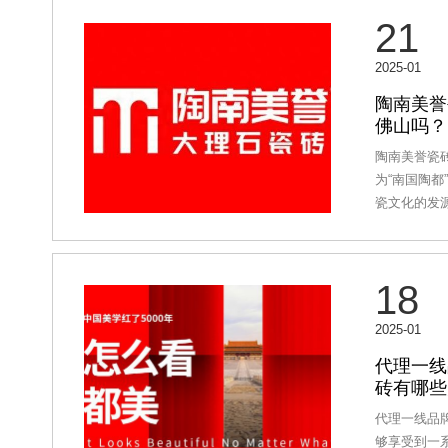
场关于品质
21
幕。震撼开
缕阳光洒向
2025-01
欢腾。彩带
许国强、总
陶南美誉
佛山吗？
伴们满怀期
刻。上午十
陶南美誉瓷
强董事长、
为“南国陶
一同上前，
瓷文化的发
刹那间，熊
重要集聚地
照亮了整个
湛的工艺技
知名陶瓷品
18
瓷砖，作为
疑是看中了
2025-01
的产业资源
通便利，物
代理一线
砖有哪些
了有力保障
料供应商和
代理一线品
产业链，为
够享受到一