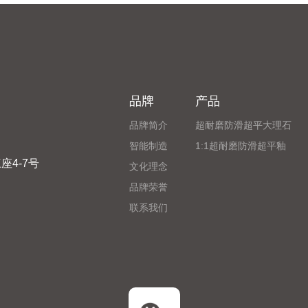
驱动·双星璀璨企业掌舵人，新伟
长许国强先生致辞中指出，新伟
披荆斩棘，砥砺前行。始终执着
新、品质与服务的理念，在发展
迈进，不断发展壮大。此次震撼
品牌
产品
品牌简介
超耐磨防滑超平大理石
智能制造
1:1超耐磨防滑超平釉
4-7号
文化理念
品牌荣誉
联系我们