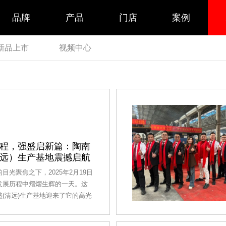
品牌
产品
门店
案例
新品上市
视频中心
程，强盛启新篇：陶南
远）生产基地震撼启航
目光聚焦之下，2025年2月19日
发展历程中熠熠生辉的一天。这
盛(清远)生产基地迎来了它的高光
焰淬精瓷・雄心铸辉煌‘窑火燃新
盛’”窑炉点火仪式盛大开启，一