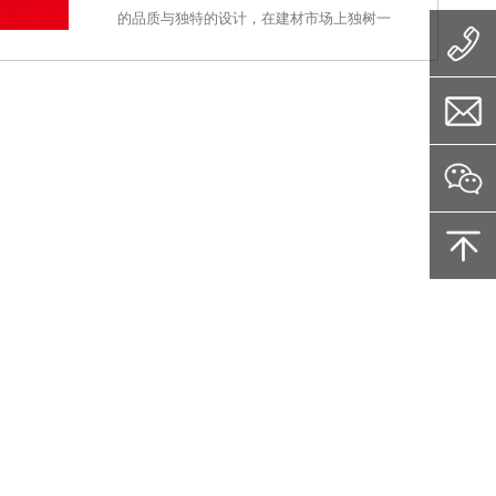
保、节能型产品。这些产品不仅满足了消费
的品质与独特的设计，在建材市场上独树一
者对美观与实用的双重需求，更积极响应了
帜，赢得了广泛的赞誉与认可。该品牌深谙
国家绿色发展的号召，赢得了市场的
大理石的自然之美，通过先进的生产工艺与
技术创新，将大理石的纹理、色泽与质感完
美复刻于瓷砖之上，使得每一片瓷砖都仿佛
是大自然的馈赠，散发着迷人的光泽与温润
的触感。陶南美誉不仅注重产品的外在表
现，更在内在品质上下足功夫。其大理石瓷
砖采用优质原材料，经过严格筛选与精细加
工，确保了产品的硬度、耐磨度与抗污性能
均达到行业领先水平。即便是在高人流量的
公共场所使用，也能长久保持如新，历久弥
新。在设计方面，陶南美誉紧跟国际潮流，
不断推陈出新。无论是简约现代，还