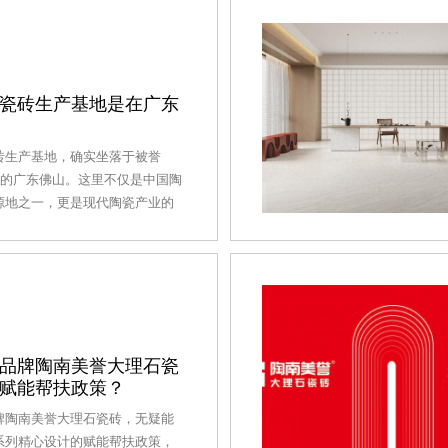
与创新的产业变革正式拉开帷
场，点燃奋进引擎当清晨的第一
清远生产基地，现场早已是一片
飞舞，人群涌动，新强盛董事长
经理周嘉宜及全体员工、合作伙
瓷砖生产基地是在广东
待，共同守候着这一历史性时
点，随着一声清脆的指令，许国
砖生产基地，确实坐落于被誉
周嘉宜总经理和生产车间负责人
都”的广东佛山。这里不仅是中国陶
庄重地为三条窑炉点燃了火种。
源地之一，更是现代陶瓷产业的
熊火焰腾空而起，橘红色的光芒
。佛山以其悠久的制陶历史和精
基地
术闻名遐迩，吸引了众多国内外
牌在此设立生产基地。陶南美誉
行业中的佼佼者，选址于此，无
佛山得天独厚的地理优势与丰富
。佛山地处珠江三角洲腹地，交
流发达，为产品的快速流通提供
品牌陶南美誉大理石瓷
赋能帮扶政策？
。同时，这里汇聚了众多陶瓷原
配套服务商，形成了一个完整的
牌陶南美誉大理石瓷砖，无疑能
陶南美誉瓷砖提供了从原料采购
系列精心设计的赋能帮扶政策，