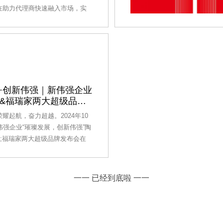
的一站式服务，极大地提升了生
在助力代理商快速融入市场，实
品质量。在陶南美誉瓷砖的生产
步增长。首先，陶南美誉大理石
代化的生产设备与智
位代理商提供全方位的店面设计
。从店铺选址、空间布局到装修
专业团队进行一对一服务，确保
品牌形象，又能吸引顾客的眼
总部还会定期更新店面形象，以
新鲜感和市场竞争力。在运营方
·创新伟强｜新伟强企业
&福瑞家两大超级品牌
誉大理石瓷砖为代理商提供了一
营管理体系。这包括日常运营指
耀起航，奋力超越。2024年10
理优化、销售技能培训等多个方
伟强企业“璀璨发展，创新伟强”陶
上线下的培训课程和实操演练，
p;福瑞家两大超级品牌发布会在
快速掌握运营技巧，提升销售效
重举行，各界领导、嘉宾及众多
总部还会定期派遣市场专
体纷纷汇聚于此，共同见证这一
非凡时刻。【新伟强企业陶南美
一一 已经到底啦 一一
福瑞家两大超级品牌发布活动现
企业陶南美誉&amp;福瑞家两
发布活动现场】【新伟强企业陶
p;福瑞家两大超级品牌发布活动