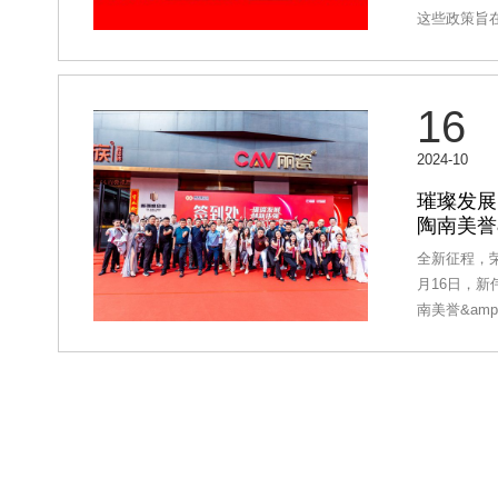
到成品出厂
这些政策旨
产效率和产
现业绩的稳
基地内，现
瓷砖为每一
与装修指导
16
风格，都有
店面既符合
2024-10
球。此外，
保持品牌的
璀璨发展
陶南美誉
面，陶南美
盛大发布
套成熟的运
全新征程，荣
导、库存管
月16日，新
面。通过线
南美誉&am
帮助代理商
广东佛山隆
率。同时，
行业主流媒
璀璨夺目的
誉&amp;
场】【新伟强
大超级品牌
南美誉&am