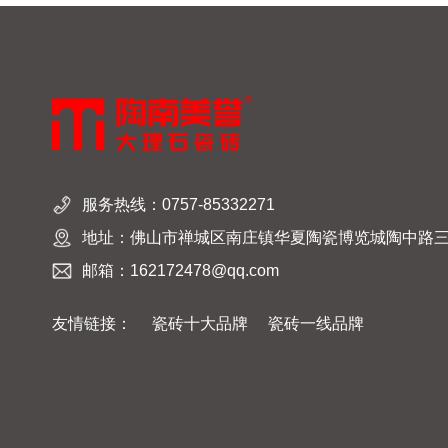
现场】创新
强企业董事
强企业一路
地秉持着创
之路上稳步
发
服务热线：0757-85332271
地址：佛山市禅城区南庄镇华夏陶瓷博览城陶中路三座
邮箱：162172478@qq.com
友情链接：
瓷砖十大品牌
瓷砖一线品牌