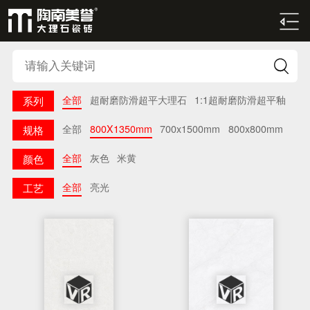

全部
超耐磨防滑超平大理石
1:1超耐磨防滑超平釉
系列
全部
800X1350mm
700x1500mm
800x800mm
规格
全部
灰色
米黄
颜色
全部
亮光
工艺